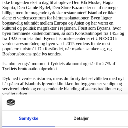
ikke bruge den ekstra dag til at opleve Den Blå Moske, Hagia
Sophia, Den Gamle Bydel, Den Store Bazar eller en af de meget
billige, men fremragende tyrkiske restauranter? Istanbul er ikke
alene et verdenscentrum for hårtransplantationer. Byen ligger
bogstavelig talt midt mellem Europa og Asien og har været en
kulturel og politisk magtfaktor i regionen. Først som Byzans, hvor
byen fremmede kristendommen, så som Konstantinopel fra 1453 og
fra 1923 som Istanbul. Byens historiske center er et UNESCO’s
verdensarvsområder, og byen var i 2015 verdens femte mest
populære turistmål. Du forstår det, når mørket sænker sig, og
Bosborusbroens røde lys tændes.
Istanbul er også motoren i Tyrkiets økonomi og står for 27% af
Tyrkiets bruttonationalprodukt.
Dyk ned i verdenshistorien, mens du får styrket selvtilliden med nyt
hår på en af Istanbuls førende klinikker. Indbyggerne er venlige og
servicemindede og en spændende blanding af østens traditioner og
vestligt udsyn.
Erfaringer fra Tyrkiet
I Istanbul tilbyder mere end 400 klinikker hårtransplantationer.
Samtykke
Detaljer
Nogle klinikker skilter med priser ned til ca. 5000 danske kroner.
Disse klinikker skal du være varsom med. Vores klinik er anerkendt