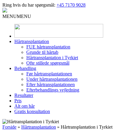
Ring hvis du har spørgsmål:
+45 7170 9028
MENU
MENU
Hårtransplantation
FUE hårtransplantation
Grunde til hårtab
Hårtransplantation i Tyrkiet
Ofte stillede spørgsmål
Behandling
Før hårtransplantationen
Under hårtransplantationen
Efter hårtransplantationen
Efterbehandlings vejledning
Resultater
Pris
Alt om hår
Gratis konsultation
Forside
»
Hårtransplantation
»
Hårtransplantation i Tyrkiet