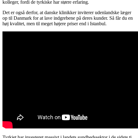
kolleger, fordi de tyrkiske har større erfaring.
Det er også derfor, at danske klinikker inviterer udenlandske læger
op til Danmark for at lave indgrebene på deres kunder. Så får du en
høj kvalitet, men til meget højere priser end i Istanbul.
Tyrkiet har investeret massivt i landets sundhedssektor i de sidste ti