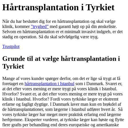
Hårtransplantation i Tyrkiet
Når du har besluttet dig for en hårtransplantation og skal vælge
klinik, kommer
”tryghed”
med garanti højt op på din ønskeliste.
Selvom en hårtransplantation er et minimalt invasivt indgreb, er det
stadig en operation. Så du skal selvfølgelig være tryg.
Trustpilot
Grunde til at vælge hårtransplantation i
Tyrkiet
Mange af vores kunder spørger derfor, om det er lige så trygt at få
foretaget en
hårtransplantation i Istanbul
som i Danmark. Svaret er,
at det efter vores mening er mere trygt på vores klinik i Istanbul.
Hvorfor? Svaret er, at det efter vores mening er mere trygt på vores
klinik i Istanbul. Hvorfor? Fordi vores tyrkiske læger er ekstremt
erfarne og fagligt dygtige. I Danmark laver man kun en brøkdel af
de hårtransplantationer, som lægerne i Istanbul udfører hvert år. Så
vores tyrkiske læger har meget mere praktisk erfaring end lægerne
herhjemme. Eksperter vurderer, at tyrkiske læger kan høste og flytte
flere grafts per behandling end deres europæiske og amerikanske