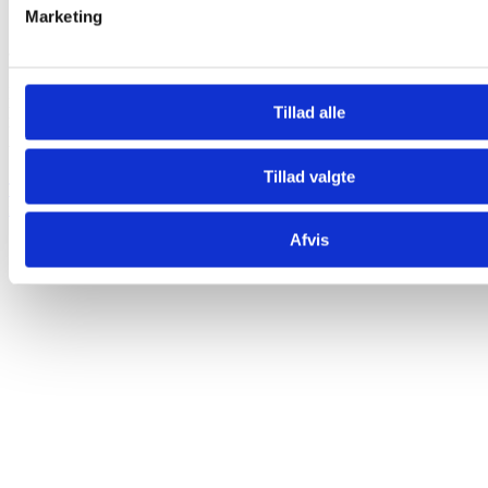
Marketing
Jeg ønsker at høre mere
Kontakt os i dag og lad os tage en uforpligtende snak om din
Tillad alle
hårsituation. Vi fortæller om mulighederne, behandlingen og
besvarer dine spørgsmål. I fællesskab finder vi ud af, hvad der er
bedst for dig.
Tillad valgte
Tlf. 71 70 90 28
info@billig-haartransplantation.dk
Afvis